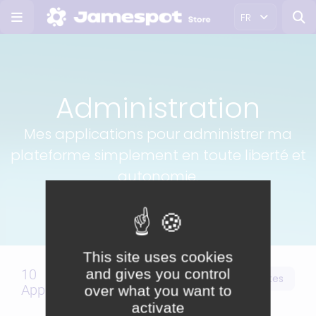
FR
Administration
Mes applications pour administrer ma
plateforme simplement en toute liberté et
autonomie.
This site uses cookies
and gives you control
10
Voir toutes
Gratuites
Payantes
Applications
over what you want to
activate