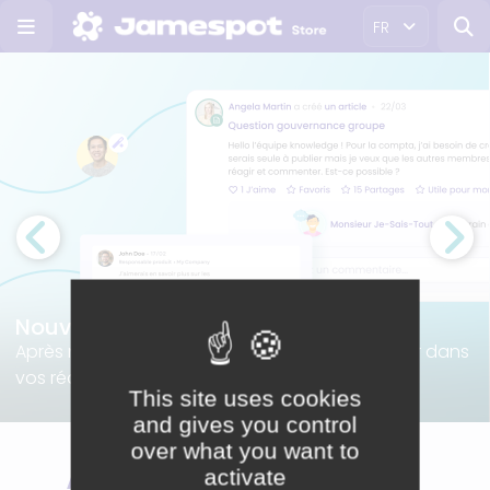
FR
Nouveauté : Extrabots 🤖
Après notre baguette magique pour vous aider dans
vos rédactions et notre bot ...
This site uses cookies
and gives you control
over what you want to
Appstore -
activate