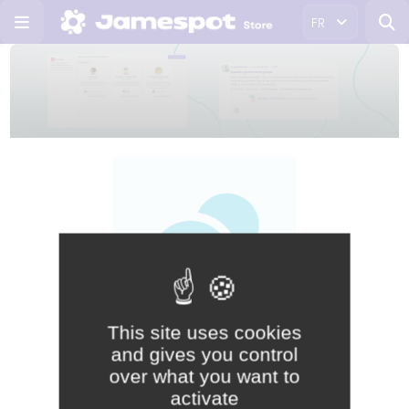
FR
This site uses cookies
and gives you control
89 € HT / mois
over what you want to
activate
IA