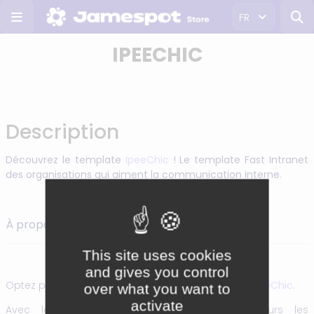
FR
IPEECHIC
Description
Découvrez le template
IpeeChic
! Le template Fast Intranet
des organisations qui aiment la communication interne.
À propos du template IpeeChic :
This site uses cookies
and gives you control
Optez pour le chic et le raffinement du template
IpeeChic
.
over what you want to
activate
Avec le template
IpeeChic
, mettez en valeurs les