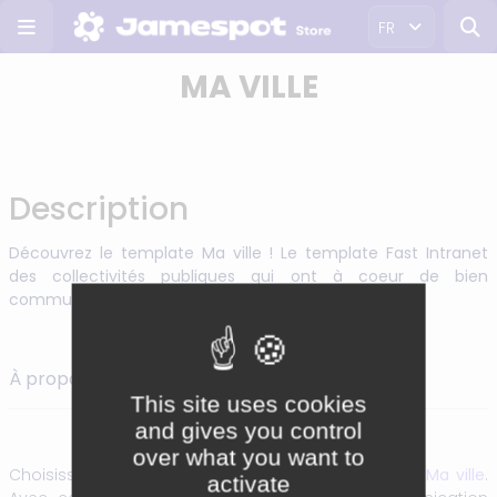
FR
MA VILLE
Description
Découvrez le template Ma ville ! Le template Fast Intranet
des collectivités publiques qui ont à coeur de bien
communiquer.
À propos du template Ma ville :
This site uses cookies
and gives you control
over what you want to
Choisissez l’élégance et la simplicité du template
Ma ville
.
activate