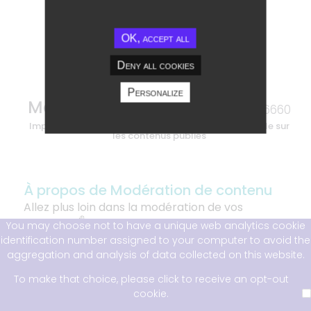
Collaboration
Nous contacter
OK, accept all
Deny all cookies
Installer l'application
Personalize
Modération de contenu
46660
Impliquez vos utilisateurs tout en gardant le contrôle sur
les contenus publiés
À propos de Modération de contenu
Allez plus loin dans la modération de vos
contenus ✋
You may choose not to have a unique web analytics cookie
identification number assigned to your computer to avoid the
Vous hésitez encore à encourager la
aggregation and analysis of data collected on this website.
contribution de vos utilisateurs sur votre
To make that choice, please click to receive an opt-out
plateforme ? Vous craignez de passer à côté de
cookie.
commentaires inappropriés ? Vous avez peur